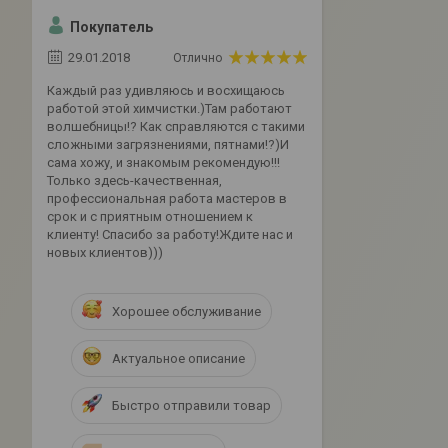
Покупатель
29.01.2018
Отлично
Каждый раз удивляюсь и восхищаюсь
работой этой химчистки.)Там работают
волшебницы!? Как справляются с такими
сложными загрязнениями, пятнами!?)И
сама хожу, и знакомым рекомендую!!!
Только здесь-качественная,
профессиональная работа мастеров в
срок и с приятным отношением к
клиенту! Спасибо за работу!Ждите нас и
новых клиентов)))
Хорошее обслуживание
Актуальное описание
Быстро отправили товар