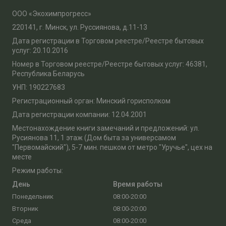
ООО «Экохимпрогресс»
220141, г. Минск, ул. Руссиянова, д.11-13
Дата регистрации в Торговом реестре/Реестре бытовых
услуг: 20.10.2016
Номер в Торговом реестре/Реестре бытовых услуг: 46381,
Республика Беларусь
УНП: 190227683
Регистрационный орган: Минский горисполком
Дата регистрации компании: 12.04.2001
Местонахождение книги замечаний и предложений: ул.
Русиянова 11, 1 этаж (Дом быта за универсамом
"Первомайский"), 5-7 мин. пешком от метро "Уручье", цех на
месте
Режим работы:
День
Время работы
Понедельник
08:00-20:00
Вторник
08:00-20:00
Среда
08:00-20:00